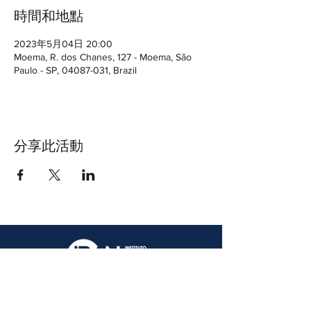
時間和地點
2023年5月04日 20:00
Moema, R. dos Chanes, 127 - Moema, São
Paulo - SP, 04087-031, Brazil
分享此活動
Avenida Jamaris, 100, cj 1005, Torre Adagio,