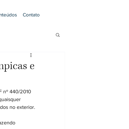
nteúdos
Contato
mpicas e
MF nº 440/2010 
quaisquer 
dos no exterior.
razendo 