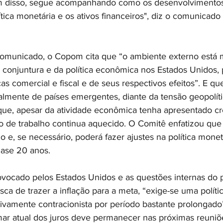
ém disso, segue acompanhando como os desenvolvimentos 
ítica monetária e os ativos financeiros", diz o comunicado
omunicado, o Copom cita que “o ambiente externo está m
 conjuntura e da política econômica nos Estados Unidos, 
cas comercial e fiscal e de seus respectivos efeitos”. E qu
palmente de países emergentes, diante da tensão geopolíti
que, apesar da atividade econômica tenha apresentado c
de trabalho continua aquecido. O Comitê enfatizou que 
 e, se necessário, poderá fazer ajustes na política monetá
ase 20 anos.
rovocado pelos Estados Unidos e as questões internas do 
ca de trazer a inflação para a meta, “exige-se uma políti
tivamente contracionista por período bastante prolongado”
mar atual dos juros deve permanecer nas próximas reuniõ