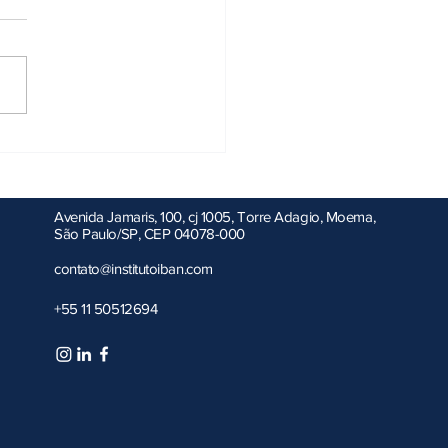
 juros em operações com o
ior é sancionada
slação tributária brasileira
u por nova atualização com
ção da Lei nº 15.329/2026,
cada no Diário Oficial da
 (DOU). A norma altera
sitivos do Decreto-Lei nº
968 e
Avenida Jamaris, 100, cj 1005, Torre Adagio, Moema,
São Paulo/SP, CEP 04078-000
contato@institutoiban.com
+55 11 50512694