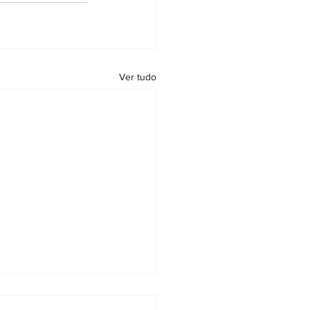
Ver tudo
ue altera cobrança do IRRF