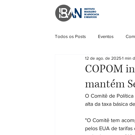
Todos os Posts
Eventos
Come
12 de ago. de 2025
1 min d
COPOM inte
mantém Se
O Comitê de Política
alta da taxa básica d
"O Comitê tem acompa
pelos EUA de tarifas 