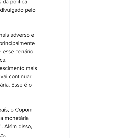
da política 
 divulgado pelo 
ais adverso e 
principalmente 
e esse cenário 
ca.
rescimento mais 
vai continuar 
ria. Esse é o 
país, o Copom 
ca monetária 
. Além disso, 
es.