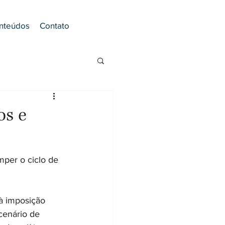
nteúdos
Contato
os e
mper o ciclo de 
à imposição 
cenário de 