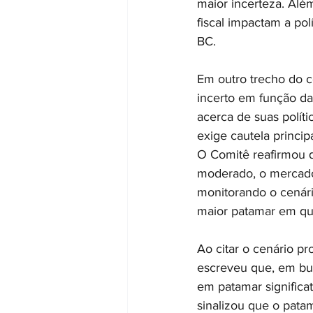
maior incerteza. Al
fiscal impactam a pol
BC.
Em outro trecho do c
incerto em função da
acerca de suas políti
exige cautela princi
O Comitê reafirmou 
moderado, o mercado 
monitorando o cenário
maior patamar em qu
Ao citar o cenário p
escreveu que, em bus
em patamar significa
sinalizou que o pata